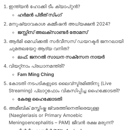
ഇന്ത്യൻ ഹോക്കി ടീം ക്യാപ്റ്റൻ?
ഹർമൻ പ്രീത് സിംഗ്
മനുഷ്യാവകാശ കമ്മീഷൻ അധ്യക്ഷൻ 2024?
ജസ്റ്റിസ് അലക്സാണ്ടർ തോമസ്
ആർമി മെഡിക്കൽ സർവീസസ് ഡയറക്ടർ ജനറലായി
ചുമതലയേറ്റ ആദ്യ വനിത?
ലഫ്. ജനറൽ സാധന സക്സേന നായർ
വിയറ്റ്നാം പ്രധാനമന്ത്രി?
Fam Ming Ching
കോടതി നടപടികളുടെ ലൈവ്സ്ട്രമിങ്ങിനു (Live
Streaming) പ്ലാറ്റഫോം വികസിപ്പിച്ച ഹൈക്കോടതി?
കേരള ഹൈക്കോടതി
അമീബിക് മസ്തിഷ്ക ജ്വരത്തിനെതിരെയുള്ള
(Naegleriasis or Primary Amoebic
Meningoencephalitis – PAM) ജീവൻ രക്ഷ മരുന്ന്?