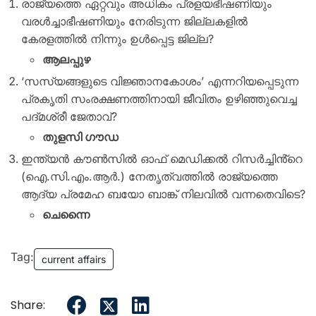
രാജ്യത്തെ ഏറ്റവും അധികം പ്രളയഭീഷണിയും
വരൾച്ചാഭീഷണിയും നേരിടുന്ന ജില്ലകളിൽ
കേരളത്തിൽ നിന്നും ഉൾപ്പെട്ട ജില്ല?
ആലപ്പുഴ
‘സസ്യങ്ങളുടെ വിജ്ഞാനകോശം’ എന്നറിയപ്പെടുന്ന
പ്രകൃതി സംരക്ഷണത്തിനായി ജീവിതം ഉഴിഞ്ഞുവെച്ച
പദ്‌മശ്രീ ജേതാവ്?
തുളസി ഗൗഡ
ഇന്ത്യൻ കൗൺസിൽ ഓഫ് മെഡിക്കൽ റിസർച്ചിൻ്റെ
(ഐ.സി.എം.ആർ.) നേതൃത്വത്തിൽ രാജ്യത്തെ
ആദ്യ പ്രമേഹ ബയോ ബാങ്ക് നിലവിൽ വന്നതെവിടെ?
ചെന്നൈ
Tag:
current affairs
Share: