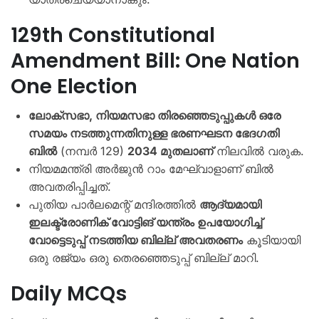
129th Constitutional
Amendment Bill: One Nation
One Election
ലോക്സഭാ, നിയമസഭാ തിരഞ്ഞെടുപ്പുകൾ ഒരേ
സമയം നടത്തുന്നതിനുള്ള ഭരണഘടന ഭേദഗതി
ബിൽ
(നമ്പർ 129)
2034 മുതലാണ്
നിലവിൽ വരുക.
നിയമമന്ത്രി അർജുൻ റാം മേഘ്‍വാളാണ് ബിൽ
അവതരിപ്പിച്ചത്.
പുതിയ പാർലമെന്റ് മന്ദിരത്തിൽ
ആദ്യമായി
ഇലക്ട്രോണിക് വോട്ടിങ് യന്ത്രം ഉപയോഗിച്ച്
വോട്ടെടുപ്പ് നടത്തിയ ബില്ല് അവതരണം
കൂടിയായി
ഒരു രജ്യം ഒരു തെരഞ്ഞെടുപ്പ് ബില്ല് മാറി.
Daily MCQs