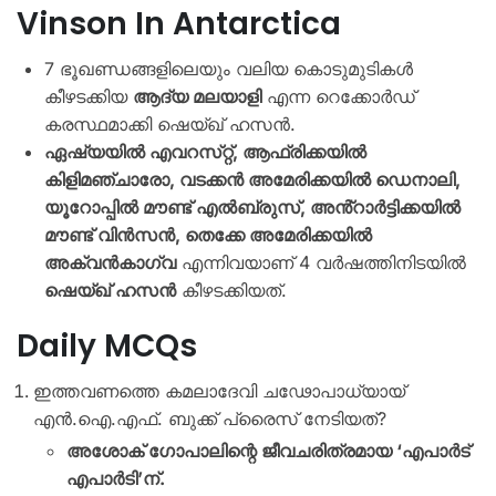
Vinson In Antarctica
7 ഭൂഖണ്ഡങ്ങളിലെയും വലിയ കൊടുമുടികൾ
കീഴടക്കിയ
ആദ്യ മലയാളി
എന്ന റെക്കോർഡ്
കരസ്ഥമാക്കി ഷെയ്ഖ് ഹസൻ.
ഏഷ്യയിൽ എവറസ്‌റ്റ്, ആഫ്രിക്കയിൽ
കിളിമഞ്ചാരോ, വടക്കൻ അമേരിക്കയിൽ ഡെനാലി,
യൂറോപ്പിൽ മൗണ്ട് എൽബ്രുസ്, അൻ്റാർട്ടിക്കയിൽ
മൗണ്ട് വിൻസൻ, തെക്കേ അമേരിക്കയിൽ
അക്വൻകാഗ്വ
എന്നിവയാണ് 4 വർഷത്തിനിടയിൽ
ഷെയ്ഖ് ഹസൻ
കീഴടക്കിയത്.
Daily MCQs
ഇത്തവണത്തെ കമലാദേവി ചഢോപാധ്യായ്
എൻ.ഐ.എഫ്. ബുക്ക് പ്രൈസ് നേടിയത്?
അശോക് ഗോപാലിന്റെ ജീവചരിത്രമായ ‘എപാർട്
എപാർടി’ന്.