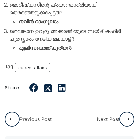
മൊറീഷ്യസിന്റെ പ്രധാനമന്ത്രിയായി
തെരഞ്ഞെടുക്കപ്പെട്ടത്?
നവീൻ റാംഗുലാം
തെലങ്കാന ഉറുദു അക്കാദമിയുടെ സയീദ് ഷഹീദി
പുരസ്കാരം നേടിയ മലയാളി?
എലിസബത്ത് കുര്യൻ
Tag:
current affairs
Share:
Previous Post
Next Post