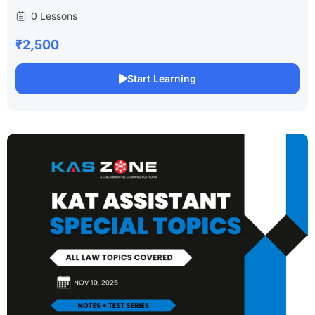
0 Lessons
₹2,500
Start Learning