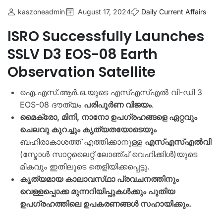
kaszoneadmin
August 17, 2024
Daily Current Affairs
ISRO Successfully Launches
SSLV D3 EOS-08 Earth
Observation Satellite
ഐ.എസ്.ആർ.ഒ.യുടെ എസ്എസ്എൽ വി-ഡി 3
EOS-08 ദൗത്യം
പരിപൂർണ വിജയം
.
മൈക്രോ, മിനി, നാനോ ഉപഗ്രഹങ്ങളെ ഏറ്റവും
ചെലവു കുറച്ചും കൃത്യതയോടെയും
ബഹിരാകാശത്ത് എത്തിക്കാനുള്ള
എസ്എസ്എൽവി
(സ്മോൾ സാറ്റലൈറ്റ് ലോഞ്ച് വെഹിക്കിൾ)യുടെ
മികവും ഇതിലൂടെ തെളിയിക്കപ്പെട്ടു.
കൃത്യമായ കാലാവസ്‌ഥാ പ്രവചനത്തിനും
വെള്ളപ്പൊക്ക മുന്നറിയിപ്പുകൾക്കും പുതിയ
ഉപഗ്രഹത്തിലെ ഉപകരണങ്ങൾ സഹായിക്കും.