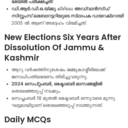
മേയിൽ പരീക്ഷിച്ചത്
.
ഡി.ആർ.ഡി.ഒ.യ്ക്കു
കീഴിലെ
അഡ്വാൻസ്ഡ്
സിസ്റ്റംസ് ലബോറട്ടറിയുടെ സ്‌ഥാപക ഡയറക്‌ടറായി
2005 ൽ ആണ് അദ്ദേഹം വിരമിച്ചത്.
New Elections Six Years After
Dissolution Of Jammu &
Kashmir
ആറു വർഷത്തിനുശേഷം ജമ്മുകാശ്മീരിലേക്ക്
ജനാധിപത്യഭരണം തിരിച്ചുവരുന്നു.
2024 സെപ്റ്റംബർ, ഒക്ടോബർ മാസങ്ങളിൽ
തെരഞ്ഞെടുപ്പ് നടക്കും.
സെപ്തംബർ 18 മുതൽ ഒക്ടോബർ ഒന്നുവരെ മൂന്നു
ഘട്ടമായിട്ടാണ് തെരഞ്ഞെടുപ്പ് നടത്തുന്നത്.
Daily MCQs