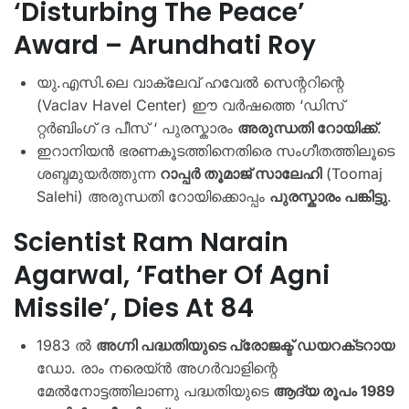
‘Disturbing The Peace’
Award – Arundhati Roy
യു.എസി.ലെ വാക്ലേവ് ഹവേൽ സെന്ററിന്റെ
(Vaclav Havel Center) ഈ വർഷത്തെ ‘ഡിസ്​
റ്റർബിംഗ് ദ പീസ് ‘ പുരസ്കാരം
അരുന്ധതി റോയിക്ക്
.
ഇറാനിയൻ ഭരണകൂടത്തിനെതിരെ സംഗീതത്തിലൂടെ
ശബ്ദമുയർത്തുന്ന
റാപ്പർ തൂമാജ് സാലേഹി
(Toomaj
Salehi) അരുന്ധതി റോയിക്കൊപ്പം
പുരസ്കാരം പങ്കിട്ടു
.
Scientist Ram Narain
Agarwal, ‘Father Of Agni
Missile’, Dies At 84
1983 ൽ
അഗ്നി പദ്ധതിയുടെ പ്രോജക്ട് ഡയറക്‌ടറായ
ഡോ. രാം നരെയ്ൻ അഗർവാളിന്റെ
മേൽനോട്ടത്തിലാണു പദ്ധതിയുടെ
ആദ്യ രൂപം 1989