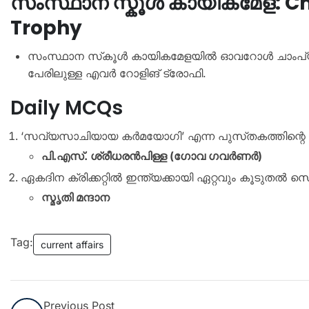
സംസ്ഥാന സ്കൂൾ കായികമേള: Chie
Trophy
സംസ്ഥാന സ്‌കൂൾ കായികമേളയിൽ ഓവറോൾ ചാംപ്യൻമാ
പേരിലുള്ള എവർ റോളിങ് ട്രോഫി.
Daily MCQs
‘സവ്യസാചിയായ കർമയോഗി’ എന്ന പുസ്‌തകത്തിന്റെ
പി.എസ്. ശ്രീധരൻപിള്ള (ഗോവ ഗവർണർ)
ഏകദിന ക്രിക്കറ്റിൽ ഇന്ത്യക്കായി ഏറ്റവും കൂടുതൽ
സ്മൃതി മന്ദാന
Tag:
current affairs
Previous Post