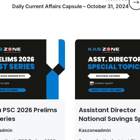
Daily Current Affairs Capsule – October 31, 2024
a PSC 2026 Prelims
Assistant Director
eries
National Savings S
Topics Course
admin
Kaszoneadmin