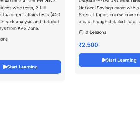
or Kerala PSC Prelims 2026
Prepare for the Assistant Dire
bject-wise tests, 2 full
National Savings exam with a
d 4 current affairs tests (400
Special Topics course coveri
h rank analysis and detailed
areas through detailed notes 
eys from KAS Zone.
0 Lessons
sons
₹2,500
Start Learning
Start Learning