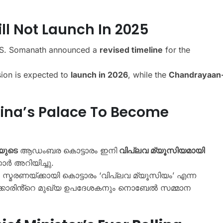
ll Not Launch In 2025
n S. Somanath announced a
revised timeline
for the
ion is expected to
launch in 2026
, while the
Chandrayaan
ina’s Palace To Become
യുടെ
ആഡംബര കൊട്ടാരം ഇനി
വിപ്ലവ മ്യൂസിയമായി
ാർ അറിയിച്ചു.
െ സ്മരണയ്ക്കായി കൊട്ടാരം ‘വിപ്ലവ മ്യൂസിയം’ എന്ന
 സർക്കാരിൻ്റെ മുഖ്യ ഉപദേശകനും നൊബേൽ സമ്മാന