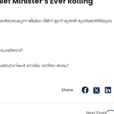
f Minister’s Ever Rolling
രാകുന്ന ജില്ലാ ടീമിന് ഇനി മുതൽ മുഖ്യമന്ത്രിയുടെ
 രചയിതാവ്?
 സെഞ്ച്വറികൾ നേടിയ വനിതാ താരം?
Share:
Next Post