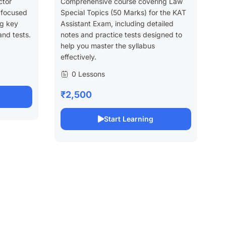
ctor
Comprehensive course covering Law
 focused
Special Topics (50 Marks) for the KAT
ng key
Assistant Exam, including detailed
and tests.
notes and practice tests designed to
help you master the syllabus
effectively.
0 Lessons
₹2,500
Start Learning