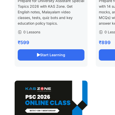
Prepare for University Assistant Special
Prepare f
Topics 2026 with KAS Zone. Get
with 14 su
English notes, Malayalam video
mocks, an
classes, tests, quiz bots and key
MCQs) wit
education policy topics.
answer k
0 Lessons
0 Les
₹599
₹899
Start Learning